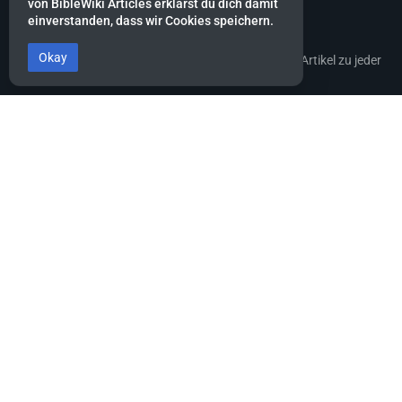
von BibleWiki Articles erklärst du dich damit
einverstanden, dass wir Cookies speichern.
BibleWiki Articles
Okay
Entdecke die Welt der Bibel - Finde Steckbrief sowie Artikel zu jeder
Person, jeder Geschichte und jedem Ort der Bibel
Suche nach ihnen wie nach Silber, forsche nach ihnen wie nach
verborgenen Schätzen.
Sprüche 2:4
Dieses Projekt befindet sich noch stark in der Aufbau-Phase.
Es wird noch einige Zeit dauern, bis die Daten gesammelt, alle
miteinander verknüpft und die verschiedenen Ansichten erstellt
sind.
Hilf mit, indem du neue Artikel erfasst oder bestehende ergänzt.
Part of
BibleWiki