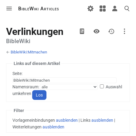
BibleWiki Articles
Ansichten
Verlinkungen
BibleWiki
←
BibleWiki:Mitmachen
Projektseite
Diskussion
Links auf diesem Artikel
Seite:
Druckversion
Namensraum:
Auswahl
umkehren
Filter
Vorlageneinbindungen
ausblenden
| Links
ausblenden
|
Weiterleitungen
ausblenden