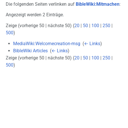
Die folgenden Seiten verlinken auf
BibleWiki:Mitmachen
:
Angezeigt werden 2 Einträge.
Zeige (vorherige 50 | nächste 50) (
20
|
50
|
100
|
250
|
500
)
MediaWiki:Welcomecreation-msg
‎
(
← Links
)
BibleWiki Articles
‎
(
← Links
)
Zeige (vorherige 50 | nächste 50) (
20
|
50
|
100
|
250
|
500
)