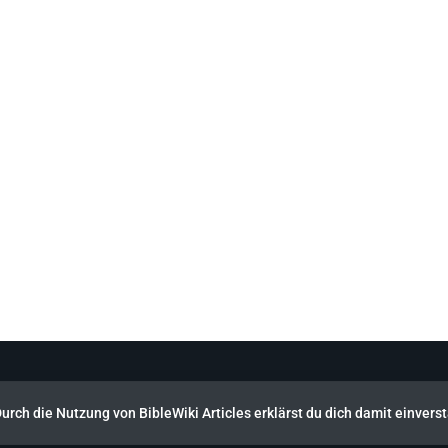
Durch die Nutzung von BibleWiki Articles erklärst du dich damit einver
Person, jeder Geschichte und jedem Ort der Bibel