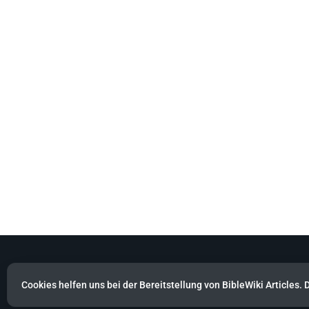
BibleWiki Articles
Cookies helfen uns bei der Bereitstellung von BibleWiki Articles. 
Entdecke die Welt der Bibel - Finde Steckbrief sowie Artikel zu jeder 