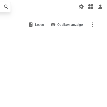
liger
el
Ansichten
Versionsgeschichte
Lesen
Quelltext anzeigen
Kategorie
Diskussion