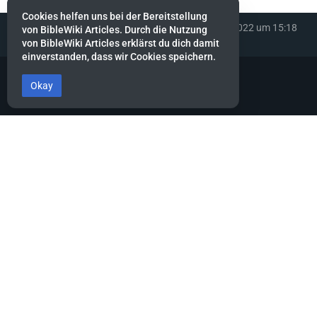
Cookies helfen uns bei der Bereitstellung
Diese Seite wurde zuletzt am 12. September 2022 um 15:18
von BibleWiki Articles. Durch die Nutzung
Uhr bearbeitet.
von BibleWiki Articles erklärst du dich damit
einverstanden, dass wir Cookies speichern.
Okay
BibleWiki Articles
Entdecke die Welt der Bibel - Finde Steckbrief sowie Artikel zu jeder
Person, jeder Geschichte und jedem Ort der Bibel
Suche nach ihnen wie nach Silber, forsche nach ihnen wie nach
verborgenen Schätzen.
Sprüche 2:4
Dieses Projekt befindet sich noch stark in der Aufbau-Phase.
Es wird noch einige Zeit dauern, bis die Daten gesammelt, alle
miteinander verknüpft und die verschiedenen Ansichten erstellt
sind.
Hilf mit, indem du neue Artikel erfasst oder bestehende ergänzt.