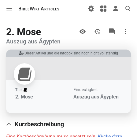
BibleWiki Articles
Ansichten
2. Mose
Auszug aus Ägypten
Dieser Artikel und die Infobox sind noch nicht vollständig
Links auf diesem Artikel
Änderungen an verlinkten Artikel
Druckversion
Permanenter Link
Eindeutigkeit
Titel
2. Mose
Auszug aus Ägypten
Artikelinformationen
Artikel zitieren
Kurzbeschreibung
Eine Kurzbeschreibung muss gesetzt sein.
Klicke dazu