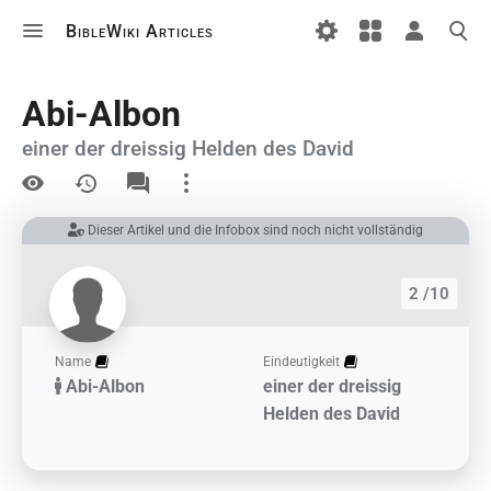
BibleWiki Articles
Abi-Albon
einer der dreissig Helden des David
Ansichten
Dieser Artikel und die Infobox sind noch nicht vollständig
Links auf diesem Artikel
2 /10
Änderungen an verlinkten Artikel
Druckversion
Name
Eindeutigkeit
Abi-Albon
einer der dreissig
Permanenter Link
Helden des David
Artikelinformationen
Artikel zitieren