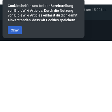
Cookies helfen uns bei der Bereitstellung
Diese Seite wurde zuletzt am 16. Februar 2023 um 15:22 Uhr
von BibleWiki Articles. Durch die Nutzung
bearbeitet.
von BibleWiki Articles erklärst du dich damit
einverstanden, dass wir Cookies speichern.
Okay
BibleWiki Articles
Entdecke die Welt der Bibel - Finde Steckbrief sowie Artikel zu jeder
Person, jeder Geschichte und jedem Ort der Bibel
Suche nach ihnen wie nach Silber, forsche nach ihnen wie nach
verborgenen Schätzen.
Sprüche 2:4
Dieses Projekt befindet sich noch stark in der Aufbau-Phase.
Es wird noch einige Zeit dauern, bis die Daten gesammelt, alle
miteinander verknüpft und die verschiedenen Ansichten erstellt
sind.
Hilf mit, indem du neue Artikel erfasst oder bestehende ergänzt.