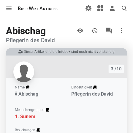
BibleWiki Articles
Ansichten
Abischag
Pflegerin des David
Dieser Artikel und die Infobox sind noch nicht vollständig
Links auf diesem Artikel
Änderungen an verlinkten Artikel
3 /10
Druckversion
Permanenter Link
Name
Eindeutigkeit
Abischag
Pflegerin des David
Artikelinformationen
Artikel zitieren
Menschengruppen
Sunem
Beziehungen