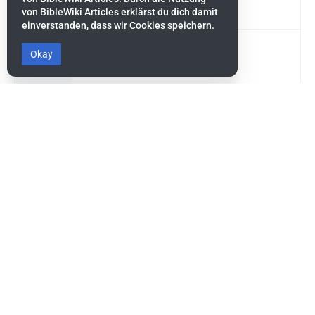
von BibleWiki Articles erklärst du dich damit
einverstanden, dass wir Cookies speichern.
Okay
David, König von Israel
Diese Seite wurde zuletzt am 28. August 2022 um 19:05 Uhr
bearbeitet.
BibleWiki Articles
Entdecke die Welt der Bibel - Finde Steckbrief sowie Artikel zu jeder
Person, jeder Geschichte und jedem Ort der Bibel
Suche nach ihnen wie nach Silber, forsche nach ihnen wie nach
verborgenen Schätzen.
Sprüche 2:4
Dieses Projekt befindet sich noch stark in der Aufbau-Phase.