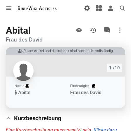
BibleWiki Articles
Ansichten
Abital
Frau des David
Dieser Artikel und die Infobox sind noch nicht vollständig
Links auf diesem Artikel
Änderungen an verlinkten Artikel
1 /10
Druckversion
Permanenter Link
Name
Eindeutigkeit
Abital
Frau des David
Artikelinformationen
Artikel zitieren
Kurzbeschreibung
Eine Kurzbeschreibung muss gesetzt sein.
Klicke dazu