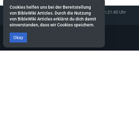
Cookies helfen uns bei der Bereitstellung
Diese Seite wurde zuletzt am 21. April 2022 um 21:40 Uhr
von BibleWiki Articles. Durch die Nutzung
bearbeitet.
von BibleWiki Articles erklärst du dich damit
einverstanden, dass wir Cookies speichern.
Okay
BibleWiki Articles
Entdecke die Welt der Bibel - Finde Steckbrief sowie Artikel zu jeder
Person, jeder Geschichte und jedem Ort der Bibel
Suche nach ihnen wie nach Silber, forsche nach ihnen wie nach
verborgenen Schätzen.
Sprüche 2:4
Dieses Projekt befindet sich noch stark in der Aufbau-Phase.
Es wird noch einige Zeit dauern, bis die Daten gesammelt, alle
miteinander verknüpft und die verschiedenen Ansichten erstellt
sind.
Hilf mit, indem du neue Artikel erfasst oder bestehende ergänzt.