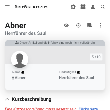
BibleWiki Articles
Ansichten
Abner
Herrführer des Saul
Dieser Artikel und die Infobox sind noch nicht vollständig
Links auf diesem Artikel
Änderungen an verlinkten Artikel
5 /10
Druckversion
Permanenter Link
Name
Eindeutigkeit
Abner
Herrführer des Saul
Artikelinformationen
Artikel zitieren
Kurzbeschreibung
Eine Kurzbeschreibung muss gesetzt sein.
Klicke dazu