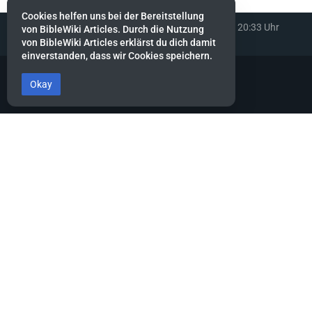
Cookies helfen uns bei der Bereitstellung
Diese Seite wurde zuletzt am 15. Mai 2022 um 20:33 Uhr
von BibleWiki Articles. Durch die Nutzung
bearbeitet.
von BibleWiki Articles erklärst du dich damit
einverstanden, dass wir Cookies speichern.
Okay
BibleWiki Articles
Entdecke die Welt der Bibel - Finde Steckbrief sowie Artikel zu jeder
Person, jeder Geschichte und jedem Ort der Bibel
Suche nach ihnen wie nach Silber, forsche nach ihnen wie nach
verborgenen Schätzen.
Sprüche 2:4
Dieses Projekt befindet sich noch stark in der Aufbau-Phase.
Es wird noch einige Zeit dauern, bis die Daten gesammelt, alle
miteinander verknüpft und die verschiedenen Ansichten erstellt
sind.
Hilf mit, indem du neue Artikel erfasst oder bestehende ergänzt.