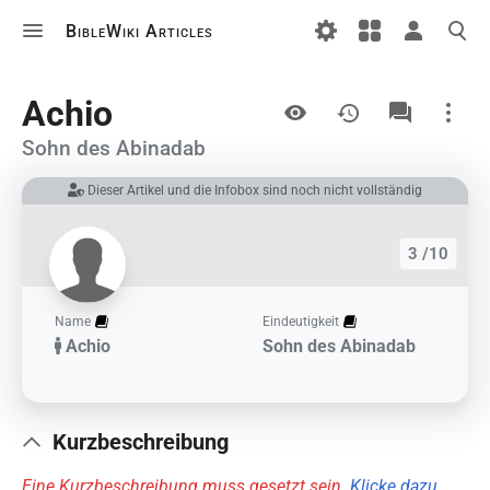
BibleWiki Articles
Ansichten
Achio
Sohn des Abinadab
Dieser Artikel und die Infobox sind noch nicht vollständig
Links auf diesem Artikel
Änderungen an verlinkten Artikel
3 /10
Druckversion
Permanenter Link
Name
Eindeutigkeit
Achio
Sohn des Abinadab
Artikelinformationen
Artikel zitieren
Kurzbeschreibung
Eine Kurzbeschreibung muss gesetzt sein.
Klicke dazu