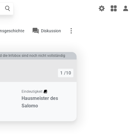
liger
el
onsgeschichte
Diskussion
Links auf diesem
d die Infobox sind noch nicht vollständig
Artikel
Änderungen an
1 /10
verlinkten Artikel
Druckversion
Eindeutigkeit
Permanenter Link
Hausmeister des
Salomo
Artikelinformationen
Artikel zitieren