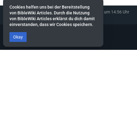
Cookies helfen uns bei der Bereitstellung
Diese Seite wurde zuletzt am 18. Januar 2022 um 14:56 Uhr
von BibleWiki Articles. Durch die Nutzung
bearbeitet.
von BibleWiki Articles erklärst du dich damit
einverstanden, dass wir Cookies speichern.
Okay
BibleWiki Articles
Entdecke die Welt der Bibel - Finde Steckbrief sowie Artikel zu jeder
Person, jeder Geschichte und jedem Ort der Bibel
Suche nach ihnen wie nach Silber, forsche nach ihnen wie nach
verborgenen Schätzen.
Sprüche 2:4
Dieses Projekt befindet sich noch stark in der Aufbau-Phase.
Es wird noch einige Zeit dauern, bis die Daten gesammelt, alle
miteinander verknüpft und die verschiedenen Ansichten erstellt
sind.
Hilf mit, indem du neue Artikel erfasst oder bestehende ergänzt.