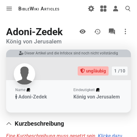
BibleWiki Articles
Ansichten
Adoni-Zedek
König von Jerusalem
Dieser Artikel und die Infobox sind noch nicht vollständig
Links auf diesem Artikel
Änderungen an verlinkten Artikel
ungläubig
1 /10
Druckversion
Permanenter Link
Name
Eindeutigkeit
Adoni-Zedek
König von Jerusalem
Artikelinformationen
Artikel zitieren
Kurzbeschreibung
Eine Kurzbeschreibung muss gesetzt sein.
Klicke dazu