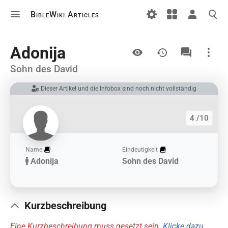
BibleWiki Articles
Ansichten
Adonija
Sohn des David
Dieser Artikel und die Infobox sind noch nicht vollständig
Links auf diesem Artikel
Änderungen an verlinkten Artikel
4 /10
Druckversion
Permanenter Link
Name
Eindeutigkeit
Adonija
Sohn des David
Artikelinformationen
Artikel zitieren
Kurzbeschreibung
Eine Kurzbeschreibung muss gesetzt sein.
Klicke dazu