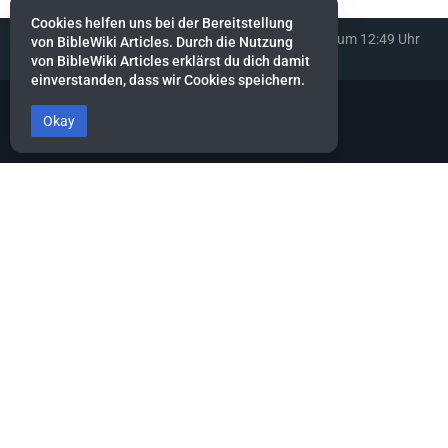
Cookies helfen uns bei der Bereitstellung
Diese Seite wurde zuletzt am 8. Oktober 2022 um 12:49 Uhr
von BibleWiki Articles. Durch die Nutzung
bearbeitet.
von BibleWiki Articles erklärst du dich damit
einverstanden, dass wir Cookies speichern.
Okay
BibleWiki Articles
Entdecke die Welt der Bibel - Finde Steckbrief sowie Artikel zu jeder
Person, jeder Geschichte und jedem Ort der Bibel
Suche nach ihnen wie nach Silber, forsche nach ihnen wie nach
verborgenen Schätzen.
Sprüche 2:4
Dieses Projekt befindet sich noch stark in der Aufbau-Phase.
Es wird noch einige Zeit dauern, bis die Daten gesammelt, alle
miteinander verknüpft und die verschiedenen Ansichten erstellt
sind.
Hilf mit, indem du neue Artikel erfasst oder bestehende ergänzt.