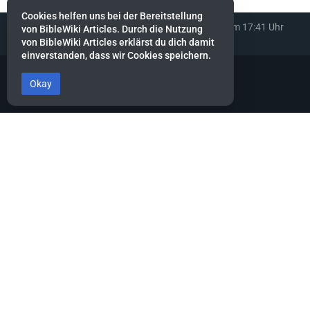
Cookies helfen uns bei der Bereitstellung
Diese Seite wurde zuletzt am 26. März 2024 um 17:41 Uhr
von BibleWiki Articles. Durch die Nutzung
bearbeitet.
von BibleWiki Articles erklärst du dich damit
einverstanden, dass wir Cookies speichern.
Okay
BibleWiki Articles
Entdecke die Welt der Bibel - Finde Steckbrief sowie Artikel zu jeder
Person, jeder Geschichte und jedem Ort der Bibel
Suche nach ihnen wie nach Silber, forsche nach ihnen wie nach
verborgenen Schätzen.
Sprüche 2:4
Dieses Projekt befindet sich noch stark in der Aufbau-Phase.
Es wird noch einige Zeit dauern, bis die Daten gesammelt, alle
miteinander verknüpft und die verschiedenen Ansichten erstellt
sind.
Hilf mit, indem du neue Artikel erfasst oder bestehende ergänzt.