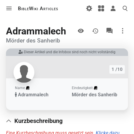
BibleWiki Articles
Ansichten
Adrammalech
Mörder des Sanherib
Dieser Artikel und die Infobox sind noch nicht vollständig
Links auf diesem Artikel
Änderungen an verlinkten Artikel
1 /10
Druckversion
Permanenter Link
Name
Eindeutigkeit
Adrammalech
Mörder des Sanherib
Artikelinformationen
Artikel zitieren
Kurzbeschreibung
Eine Kurzbeschreibung muss gesetzt sein.
Klicke dazu