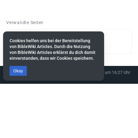
Verwandte Seiten
Amalek, Nachbarvolk von Israel
Cookies helfen uns bei der Bereitstellung
von BibleWiki Articles. Durch die Nutzung
von BibleWiki Articles erklärst du dich damit
einverstanden, dass wir Cookies speichern.
Okay
Diese Seite wurde zuletzt am 22. August 2022 um 16:27 Uhr
bearbeitet.
BibleWiki Articles
Entdecke die Welt der Bibel - Finde Steckbrief sowie Artikel zu jeder
Person, jeder Geschichte und jedem Ort der Bibel
Suche nach ihnen wie nach Silber, forsche nach ihnen wie nach
verborgenen Schätzen.