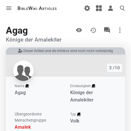
BibleWiki Articles
Ansichten
Agag
Könige der Amalekiter
Dieser Artikel und die Infobox sind noch nicht vollständig
Links auf diesem Artikel
Änderungen an verlinkten Artikel
3 /10
Druckversion
Permanenter Link
Name
Eindeutigkeit
Agag
Könige der
Artikelinformationen
Amalekiter
Artikel zitieren
Übergeordnete
Typ
Menschengruppe
Volk
Amalek