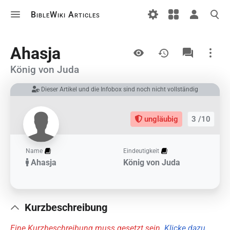
BibleWiki Articles
Ansichten
Ahasja
König von Juda
Dieser Artikel und die Infobox sind noch nicht vollständig
Links auf diesem Artikel
Änderungen an verlinkten Artikel
ungläubig
3 /10
Druckversion
Permanenter Link
Name
Eindeutigkeit
Ahasja
König von Juda
Artikelinformationen
Artikel zitieren
Kurzbeschreibung
Eine Kurzbeschreibung muss gesetzt sein.
Klicke dazu