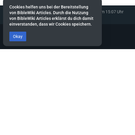
Cookies helfen uns bei der Bereitstellung
Diese Seite wurde zuletzt am 26. März 2024 um 15:07 Uhr
von BibleWiki Articles. Durch die Nutzung
bearbeitet.
von BibleWiki Articles erklärst du dich damit
einverstanden, dass wir Cookies speichern.
Okay
BibleWiki Articles
Entdecke die Welt der Bibel - Finde Steckbrief sowie Artikel zu jeder
Person, jeder Geschichte und jedem Ort der Bibel
Suche nach ihnen wie nach Silber, forsche nach ihnen wie nach
verborgenen Schätzen.
Sprüche 2:4
Dieses Projekt befindet sich noch stark in der Aufbau-Phase.
Es wird noch einige Zeit dauern, bis die Daten gesammelt, alle
miteinander verknüpft und die verschiedenen Ansichten erstellt
sind.
Hilf mit, indem du neue Artikel erfasst oder bestehende ergänzt.