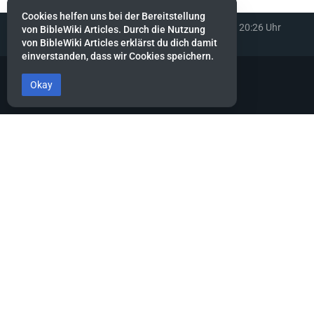
Cookies helfen uns bei der Bereitstellung
Diese Seite wurde zuletzt am 15. Mai 2022 um 20:26 Uhr
von BibleWiki Articles. Durch die Nutzung
bearbeitet.
von BibleWiki Articles erklärst du dich damit
einverstanden, dass wir Cookies speichern.
Okay
BibleWiki Articles
Entdecke die Welt der Bibel - Finde Steckbrief sowie Artikel zu jeder
Person, jeder Geschichte und jedem Ort der Bibel
Suche nach ihnen wie nach Silber, forsche nach ihnen wie nach
verborgenen Schätzen.
Sprüche 2:4
Dieses Projekt befindet sich noch stark in der Aufbau-Phase.
Es wird noch einige Zeit dauern, bis die Daten gesammelt, alle
miteinander verknüpft und die verschiedenen Ansichten erstellt
sind.
Hilf mit, indem du neue Artikel erfasst oder bestehende ergänzt.