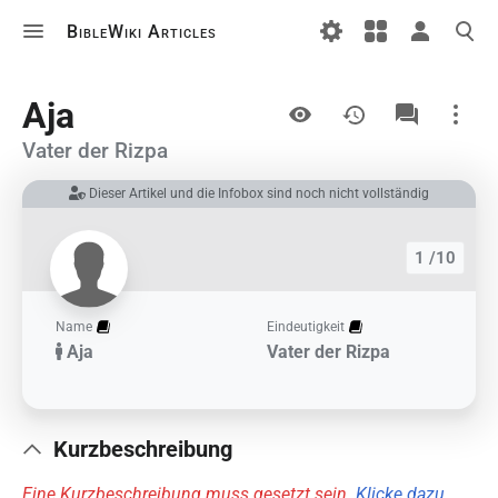
BibleWiki Articles
Ansichten
Aja
Vater der Rizpa
Dieser Artikel und die Infobox sind noch nicht vollständig
Links auf diesem Artikel
Änderungen an verlinkten Artikel
1 /10
Druckversion
Permanenter Link
Name
Eindeutigkeit
Aja
Vater der Rizpa
Artikelinformationen
Artikel zitieren
Kurzbeschreibung
Eine Kurzbeschreibung muss gesetzt sein.
Klicke dazu