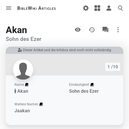
BibleWiki Articles
Ansichten
Akan
Sohn des Ezer
Dieser Artikel und die Infobox sind noch nicht vollständig
Links auf diesem Artikel
Änderungen an verlinkten Artikel
1 /10
Druckversion
Permanenter Link
Name
Eindeutigkeit
Akan
Sohn des Ezer
Artikelinformationen
Weitere Namen
Artikel zitieren
Jaakan