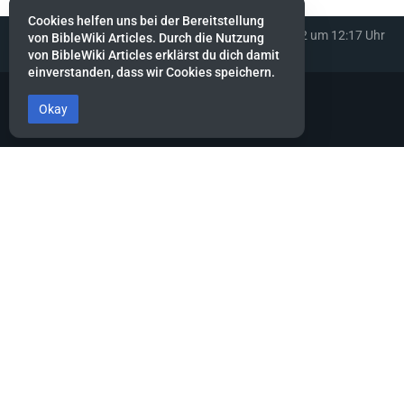
Cookies helfen uns bei der Bereitstellung
Diese Seite wurde zuletzt am 19. Februar 2022 um 12:17 Uhr
von BibleWiki Articles. Durch die Nutzung
bearbeitet.
von BibleWiki Articles erklärst du dich damit
einverstanden, dass wir Cookies speichern.
Okay
BibleWiki Articles
Entdecke die Welt der Bibel - Finde Steckbrief sowie Artikel zu jeder
Person, jeder Geschichte und jedem Ort der Bibel
Suche nach ihnen wie nach Silber, forsche nach ihnen wie nach
verborgenen Schätzen.
Sprüche 2:4
Dieses Projekt befindet sich noch stark in der Aufbau-Phase.
Es wird noch einige Zeit dauern, bis die Daten gesammelt, alle
miteinander verknüpft und die verschiedenen Ansichten erstellt
sind.
Hilf mit, indem du neue Artikel erfasst oder bestehende ergänzt.