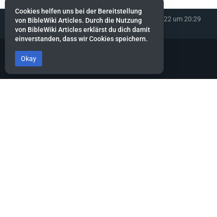
Cookies helfen uns bei der Bereitstellung
Diese Seite wurde zuletzt am 24. Dezember 2022 um 20:29
von BibleWiki Articles. Durch die Nutzung
Uhr bearbeitet.
von BibleWiki Articles erklärst du dich damit
einverstanden, dass wir Cookies speichern.
Okay
BibleWiki Articles
Entdecke die Welt der Bibel - Finde Steckbrief sowie Artikel zu jeder
Person, jeder Geschichte und jedem Ort der Bibel
Suche nach ihnen wie nach Silber, forsche nach ihnen wie nach
verborgenen Schätzen.
Sprüche 2:4
Dieses Projekt befindet sich noch stark in der Aufbau-Phase.
Es wird noch einige Zeit dauern, bis die Daten gesammelt, alle
miteinander verknüpft und die verschiedenen Ansichten erstellt
sind.
Hilf mit, indem du neue Artikel erfasst oder bestehende ergänzt.