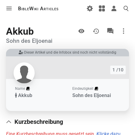
BibleWiki Articles
Ansichten
Akkub
Sohn des Eljoenai
Dieser Artikel und die Infobox sind noch nicht vollständig
Links auf diesem Artikel
Änderungen an verlinkten Artikel
1 /10
Druckversion
Permanenter Link
Name
Eindeutigkeit
Akkub
Sohn des Eljoenai
Artikelinformationen
Artikel zitieren
Kurzbeschreibung
Eine Kurzbeschreibung muss gesetzt sein.
Klicke dazu