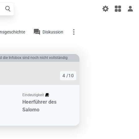
liger
el
onsgeschichte
Diskussion
Links auf diesem
d die Infobox sind noch nicht vollständig
Artikel
Änderungen an
4 /10
verlinkten Artikel
Druckversion
Eindeutigkeit
Permanenter Link
Heerführer des
Salomo
Artikelinformationen
Artikel zitieren