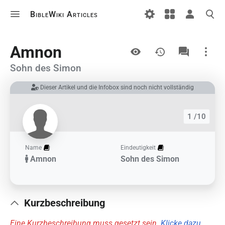
BibleWiki Articles
Ansichten
Amnon
Sohn des Simon
Dieser Artikel und die Infobox sind noch nicht vollständig
Links auf diesem Artikel
Änderungen an verlinkten Artikel
1 /10
Druckversion
Permanenter Link
Name
Eindeutigkeit
Amnon
Sohn des Simon
Artikelinformationen
Artikel zitieren
Kurzbeschreibung
Eine Kurzbeschreibung muss gesetzt sein.
Klicke dazu