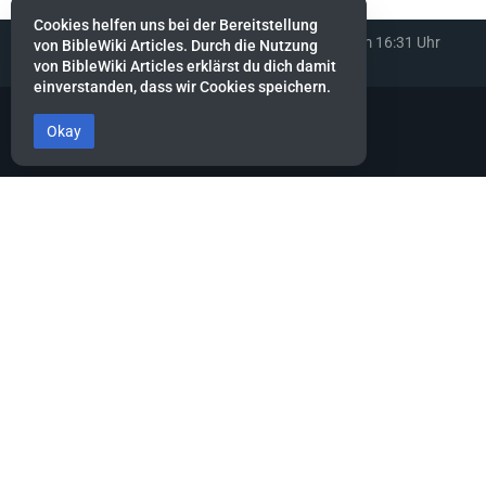
Cookies helfen uns bei der Bereitstellung
Diese Seite wurde zuletzt am 29. April 2023 um 16:31 Uhr
von BibleWiki Articles. Durch die Nutzung
bearbeitet.
von BibleWiki Articles erklärst du dich damit
einverstanden, dass wir Cookies speichern.
Okay
BibleWiki Articles
Entdecke die Welt der Bibel - Finde Steckbrief sowie Artikel zu jeder
Person, jeder Geschichte und jedem Ort der Bibel
Suche nach ihnen wie nach Silber, forsche nach ihnen wie nach
verborgenen Schätzen.
Sprüche 2:4
Dieses Projekt befindet sich noch stark in der Aufbau-Phase.
Es wird noch einige Zeit dauern, bis die Daten gesammelt, alle
miteinander verknüpft und die verschiedenen Ansichten erstellt
sind.
Hilf mit, indem du neue Artikel erfasst oder bestehende ergänzt.