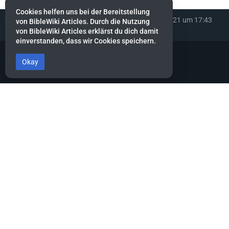
Cookies helfen uns bei der Bereitstellung
Diese Seite wurde zuletzt am 30. Dezember 2021 um 17:43
von BibleWiki Articles. Durch die Nutzung
Uhr bearbeitet.
von BibleWiki Articles erklärst du dich damit
einverstanden, dass wir Cookies speichern.
Okay
BibleWiki Articles
Entdecke die Welt der Bibel - Finde Steckbrief sowie Artikel zu jeder
Person, jeder Geschichte und jedem Ort der Bibel
Suche nach ihnen wie nach Silber, forsche nach ihnen wie nach
verborgenen Schätzen.
Sprüche 2:4
Dieses Projekt befindet sich noch stark in der Aufbau-Phase.
Es wird noch einige Zeit dauern, bis die Daten gesammelt, alle
miteinander verknüpft und die verschiedenen Ansichten erstellt
sind.
Hilf mit, indem du neue Artikel erfasst oder bestehende ergänzt.