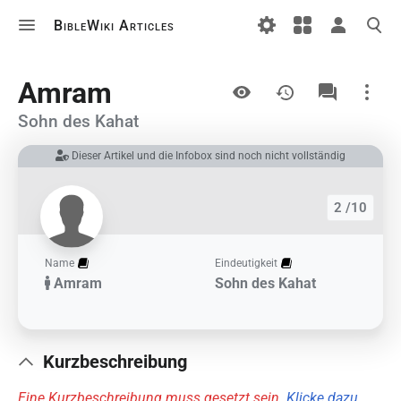
BibleWiki Articles
Ansichten
Amram
Sohn des Kahat
Dieser Artikel und die Infobox sind noch nicht vollständig
Links auf diesem Artikel
Änderungen an verlinkten Artikel
2 /10
Druckversion
Permanenter Link
Name
Eindeutigkeit
Amram
Sohn des Kahat
Artikelinformationen
Artikel zitieren
Kurzbeschreibung
Eine Kurzbeschreibung muss gesetzt sein.
Klicke dazu