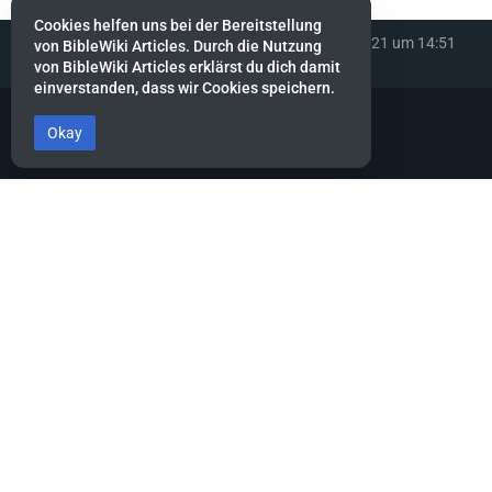
Cookies helfen uns bei der Bereitstellung
Diese Seite wurde zuletzt am 19. Dezember 2021 um 14:51
von BibleWiki Articles. Durch die Nutzung
Uhr bearbeitet.
von BibleWiki Articles erklärst du dich damit
einverstanden, dass wir Cookies speichern.
Okay
BibleWiki Articles
Entdecke die Welt der Bibel - Finde Steckbrief sowie Artikel zu jeder
Person, jeder Geschichte und jedem Ort der Bibel
Suche nach ihnen wie nach Silber, forsche nach ihnen wie nach
verborgenen Schätzen.
Sprüche 2:4
Dieses Projekt befindet sich noch stark in der Aufbau-Phase.
Es wird noch einige Zeit dauern, bis die Daten gesammelt, alle
miteinander verknüpft und die verschiedenen Ansichten erstellt
sind.
Hilf mit, indem du neue Artikel erfasst oder bestehende ergänzt.