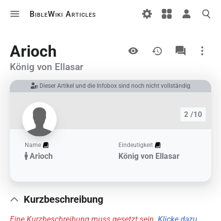
BibleWiki Articles
Ansichten
Arioch
König von Ellasar
Dieser Artikel und die Infobox sind noch nicht vollständig
Links auf diesem Artikel
Änderungen an verlinkten Artikel
2 /10
Druckversion
Permanenter Link
Name
Eindeutigkeit
Arioch
König von Ellasar
Artikelinformationen
Artikel zitieren
Kurzbeschreibung
Eine Kurzbeschreibung muss gesetzt sein.
Klicke dazu