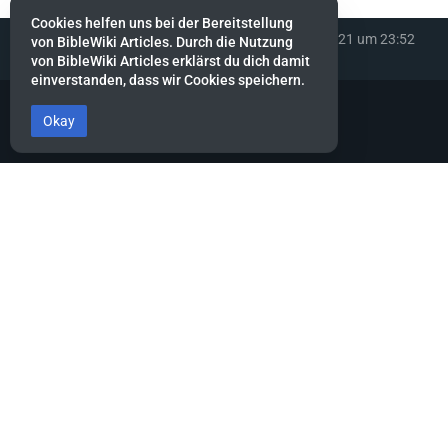
Cookies helfen uns bei der Bereitstellung
Diese Seite wurde zuletzt am 23. Dezember 2021 um 23:52
von BibleWiki Articles. Durch die Nutzung
Uhr bearbeitet.
von BibleWiki Articles erklärst du dich damit
einverstanden, dass wir Cookies speichern.
Okay
BibleWiki Articles
Entdecke die Welt der Bibel - Finde Steckbrief sowie Artikel zu jeder
Person, jeder Geschichte und jedem Ort der Bibel
Suche nach ihnen wie nach Silber, forsche nach ihnen wie nach
verborgenen Schätzen.
Sprüche 2:4
Dieses Projekt befindet sich noch stark in der Aufbau-Phase.
Es wird noch einige Zeit dauern, bis die Daten gesammelt, alle
miteinander verknüpft und die verschiedenen Ansichten erstellt
sind.
Hilf mit, indem du neue Artikel erfasst oder bestehende ergänzt.