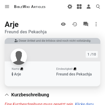
BibleWiki Articles
Ansichten
Arje
Freund des Pekachja
Dieser Artikel und die Infobox sind noch nicht vollständig
Links auf diesem Artikel
Änderungen an verlinkten Artikel
1 /10
Druckversion
Permanenter Link
Name
Eindeutigkeit
Arje
Freund des Pekachja
Artikelinformationen
Artikel zitieren
Kurzbeschreibung
Eine Kurzbeschreibung muss gesetzt sein.
Klicke dazu