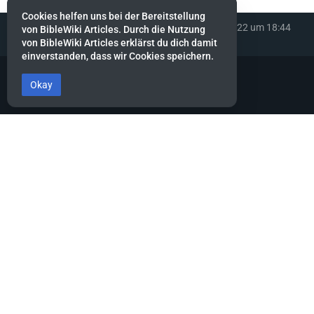
Cookies helfen uns bei der Bereitstellung
Diese Seite wurde zuletzt am 16. Dezember 2022 um 18:44
von BibleWiki Articles. Durch die Nutzung
Uhr bearbeitet.
von BibleWiki Articles erklärst du dich damit
einverstanden, dass wir Cookies speichern.
Okay
BibleWiki Articles
Entdecke die Welt der Bibel - Finde Steckbrief sowie Artikel zu jeder
Person, jeder Geschichte und jedem Ort der Bibel
Suche nach ihnen wie nach Silber, forsche nach ihnen wie nach
verborgenen Schätzen.
Sprüche 2:4
Dieses Projekt befindet sich noch stark in der Aufbau-Phase.
Es wird noch einige Zeit dauern, bis die Daten gesammelt, alle
miteinander verknüpft und die verschiedenen Ansichten erstellt
sind.
Hilf mit, indem du neue Artikel erfasst oder bestehende ergänzt.