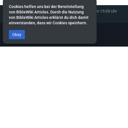
Cookies helfen uns bei der Bereitstellung
Diese Seite wurde zuletzt am 26. März 2024 um 15:09 Uhr
von BibleWiki Articles. Durch die Nutzung
bearbeitet.
von BibleWiki Articles erklärst du dich damit
einverstanden, dass wir Cookies speichern.
Okay
BibleWiki Articles
Entdecke die Welt der Bibel - Finde Steckbrief sowie Artikel zu jeder
Person, jeder Geschichte und jedem Ort der Bibel
Suche nach ihnen wie nach Silber, forsche nach ihnen wie nach
verborgenen Schätzen.
Sprüche 2:4
Dieses Projekt befindet sich noch stark in der Aufbau-Phase.
Es wird noch einige Zeit dauern, bis die Daten gesammelt, alle
miteinander verknüpft und die verschiedenen Ansichten erstellt
sind.
Hilf mit, indem du neue Artikel erfasst oder bestehende ergänzt.