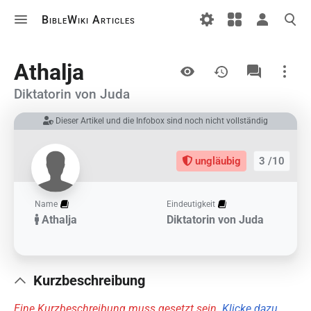
BibleWiki Articles
Ansichten
Athalja
Diktatorin von Juda
Dieser Artikel und die Infobox sind noch nicht vollständig
Links auf diesem Artikel
Änderungen an verlinkten Artikel
ungläubig
3 /10
Druckversion
Permanenter Link
Name
Eindeutigkeit
Athalja
Diktatorin von Juda
Artikelinformationen
Artikel zitieren
Kurzbeschreibung
Eine Kurzbeschreibung muss gesetzt sein.
Klicke dazu