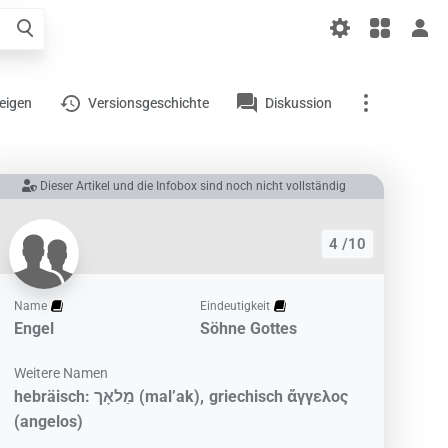
liger
el
zeigen
Versionsgeschichte
Diskussion
Links auf diesem
Dieser Artikel und die Infobox sind noch nicht vollständig
Artikel
Änderungen an
4 /10
verlinkten Artikel
Druckversion
Name
Eindeutigkeit
Permanenter Link
Engel
Söhne Gottes
Artikelinformationen
Weitere Namen
hebräisch: מַלאָך (mal’ak)
griechisch ἄγγελος
Artikel zitieren
(angelos)