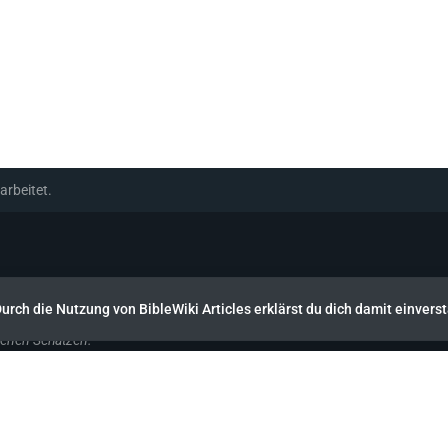
arbeitet.
Person, jeder Geschichte und jedem Ort der Bibel
Durch die Nutzung von BibleWiki Articles erklärst du dich damit einver
genen Schätzen.
ander verknüpft und die verschiedenen Ansichten erstellt sind.