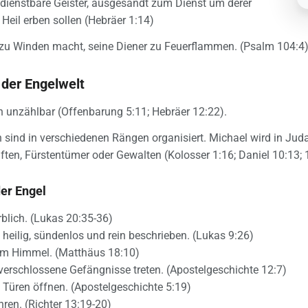
e dienstbare Geister, ausgesandt zum Dienst um derer
 Heil erben sollen (Hebräer 1:14)
el zu Winden macht, seine Diener zu Feuerflammen. (Psalm 104:4
 der Engelwelt
n unzählbar (Offenbarung 5:11; Hebräer 12:22).
 sind in verschiedenen Rängen organisiert. Michael wird in Juda
ten, Fürstentümer oder Gewalten (Kolosser 1:16; Daniel 10:13; 1
er Engel
rblich. (Lukas 20:35-36)
 heilig, sündenlos und rein beschrieben. (Lukas 9:26)
t im Himmel. (Matthäus 18:10)
verschlossene Gefängnisse treten. (Apostelgeschichte 12:7)
Türen öffnen. (Apostelgeschichte 5:19)
hren. (Richter 13:19-20)