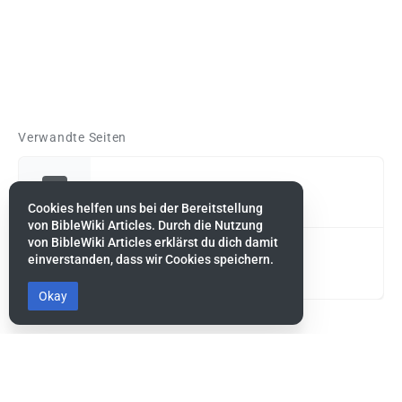
Verwandte Seiten
Ägypten, Nordöstlich Afrika
Cookies helfen uns bei der Bereitstellung
von BibleWiki Articles. Durch die Nutzung
von BibleWiki Articles erklärst du dich damit
einverstanden, dass wir Cookies speichern.
Mose, Führer von Israel
Okay
Diese Seite wurde zuletzt am 13. Mai 2022 um 11:53 Uhr
bearbeitet.