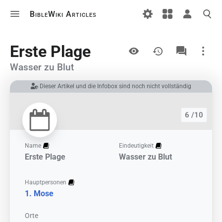
BibleWiki Articles
Ansichten
Erste Plage
Wasser zu Blut
Dieser Artikel und die Infobox sind noch nicht vollständig
Links auf diesem Artikel
Änderungen an verlinkten Artikel
6 /10
Druckversion
Permanenter Link
Name
Eindeutigkeit
Erste Plage
Wasser zu Blut
Artikelinformationen
Artikel zitieren
Hauptpersonen
Mose
Orte