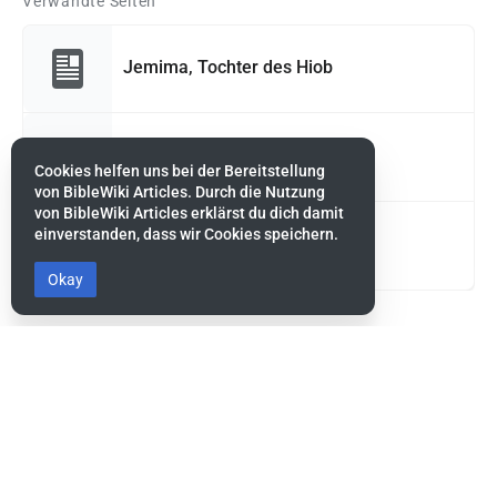
Verwandte Seiten
Jemima, Tochter des Hiob
Kezia, Tochter Hiobs
Cookies helfen uns bei der Bereitstellung
von BibleWiki Articles. Durch die Nutzung
von BibleWiki Articles erklärst du dich damit
einverstanden, dass wir Cookies speichern.
Keren-Happuch, Tochter Hiobs
Okay
Diese Seite wurde zuletzt am 10. Februar 2022 um 18:03 Uhr
bearbeitet.
BibleWiki Articles