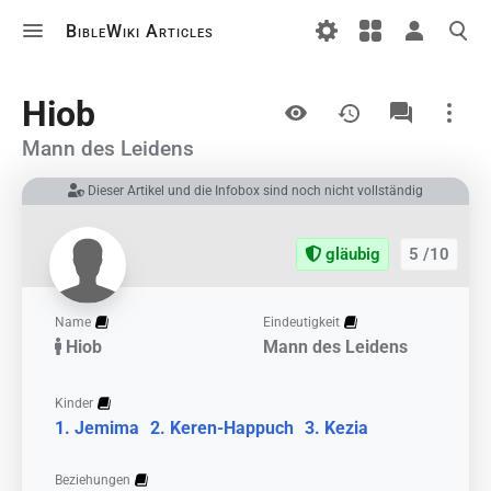
BibleWiki Articles
Ansichten
Hiob
Mann des Leidens
Dieser Artikel und die Infobox sind noch nicht vollständig
Links auf diesem Artikel
Änderungen an verlinkten Artikel
gläubig
5 /10
Druckversion
Permanenter Link
Name
Eindeutigkeit
Hiob
Mann des Leidens
Artikelinformationen
Artikel zitieren
Kinder
Jemima
Keren-Happuch
Kezia
Beziehungen