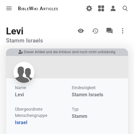
BibleWiki Articles
Ansichten
Levi
Stamm Israels
Dieser Artikel und die Infobox sind noch nicht vollständig
Links auf diesem Artikel
Änderungen an verlinkten Artikel
Druckversion
Permanenter Link
Name
Eindeutigkeit
Levi
Stamm Israels
Artikelinformationen
Übergeordnete
Typ
Artikel zitieren
Menschengruppe
Stamm
Israel