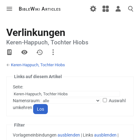
BibleWiki Articles
Verlinkungen
Keren-Happuch, Tochter Hiobs
Ansichten
←
Keren-Happuch, Tochter Hiobs
Artikel
Diskussion
Links auf diesem Artikel
Seite:
Druckversion
Namensraum:
Auswahl
umkehren
Filter
Vorlageneinbindungen
ausblenden
| Links
ausblenden
|