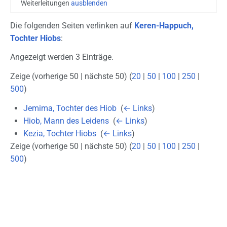
Weiterleitungen
ausblenden
Die folgenden Seiten verlinken auf
Keren-Happuch,
Tochter Hiobs
:
Angezeigt werden 3 Einträge.
Zeige (vorherige 50 | nächste 50) (
20
|
50
|
100
|
250
|
500
)
Jemima, Tochter des Hiob
‎
(
← Links
)
Hiob, Mann des Leidens
‎
(
← Links
)
Kezia, Tochter Hiobs
‎
(
← Links
)
Zeige (vorherige 50 | nächste 50) (
20
|
50
|
100
|
250
|
500
)