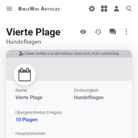
BibleWiki Articles
Ansichten
Vierte Plage
Hundsfliegen
Dieser Artikel und die Infobox sind noch nicht vollständig
Links auf diesem Artikel
Änderungen an verlinkten Artikel
Druckversion
Permanenter Link
Name
Eindeutigkeit
Vierte Plage
Hundsfliegen
Artikelinformationen
Übergeordnetes Ereignis
Artikel zitieren
10 Plagen
Hauptpersonen