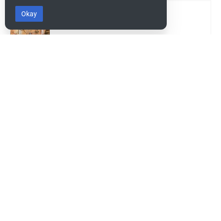
Okay
10 Plagen, Ägypten
Diese Seite wurde zuletzt am 13. Mai 2022 um 11:52 Uhr
bearbeitet.
BibleWiki Articles
Entdecke die Welt der Bibel - Finde Steckbrief sowie Artikel zu jeder
Person, jeder Geschichte und jedem Ort der Bibel
Suche nach ihnen wie nach Silber, forsche nach ihnen wie nach
verborgenen Schätzen.
Sprüche 2:4
Dieses Projekt befindet sich noch stark in der Aufbau-Phase.
Es wird noch einige Zeit dauern, bis die Daten gesammelt, alle
miteinander verknüpft und die verschiedenen Ansichten erstellt