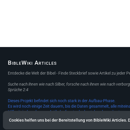
BibleWiki Articles
Entdecke die Welt der Bibel - Finde Steckbrief sowie Artikel zu jeder 
Suche nach ihnen wie nach Silber, forsche nach ihnen wie nach verbor
Sprüche 2:4
Dieses Projekt befindet sich noch stark in der Aufbau-Phase.
Es wird noch einige Zeit dauern, bis die Daten gesammelt, alle mitein
Hilf mit, indem du neue Artikel erfasst oder bestehende ergänzt.
Cookies helfen uns bei der Bereitstellung von BibleWiki Articles. 