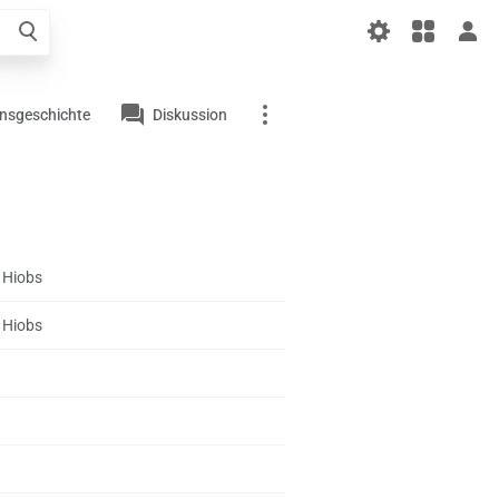
liger
el
onsgeschichte
Diskussion
Links auf diesem
Artikel
Änderungen an
verlinkten Artikel
 Hiobs
Artikelinformationen
 Hiobs