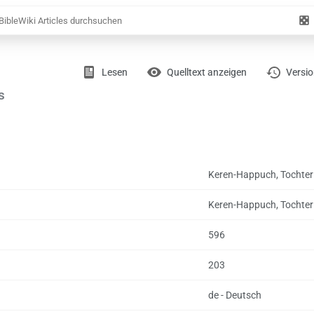
Zufäl
Artik
Ansichten
Lesen
Quelltext anzeigen
Versi
s
Keren-Happuch, Tochter
Keren-Happuch, Tochter
596
203
de - Deutsch